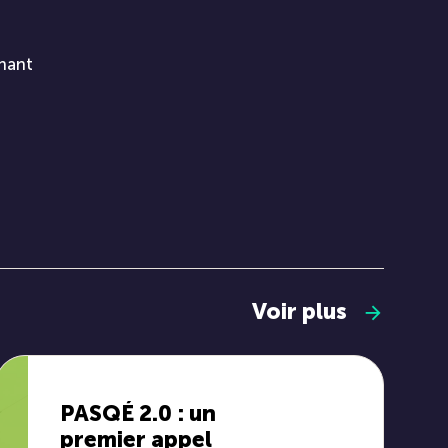
enant
Voir plus
PASQÉ 2.0 : un
premier appel