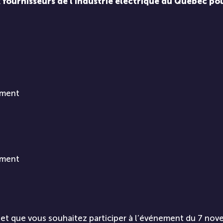
 fournisseurs de l’industrie électrique du Québec pou
sement
sement
e et que vous souhaitez participer à l’événement du 7 no