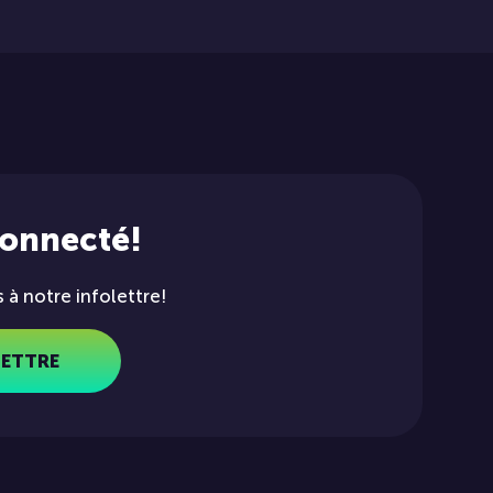
connecté!
à notre infolettre!
LETTRE