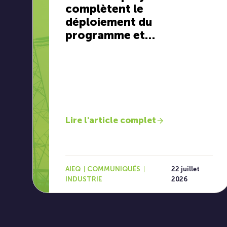
complètent le
déploiement du
programme et
renforcent la chaîne
d’approvisionnement
électrique québécoise
Lire l'article complet
AIEQ
COMMUNIQUÉS
22 juillet
INDUSTRIE
2026