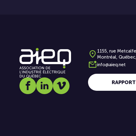
1155, rue Metcalfe
Montréal, Québec
info@aieq.net
RAPPORT
Social media link icon-facebook
Social media link icon-linkedin
Social media link icon-vimeo