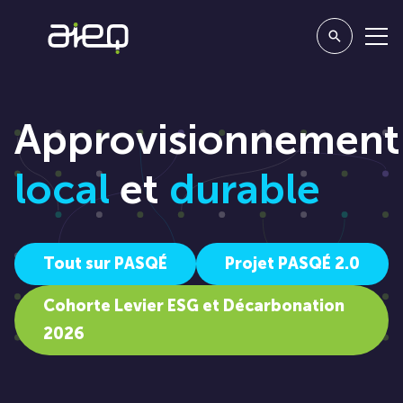
Approvisionnement
local
et
durable
Tout sur PASQÉ
Projet PASQÉ 2.0
Cohorte Levier ESG et Décarbonation
2026