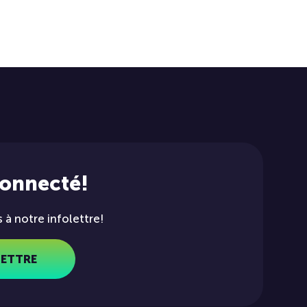
connecté!
à notre infolettre!
LETTRE