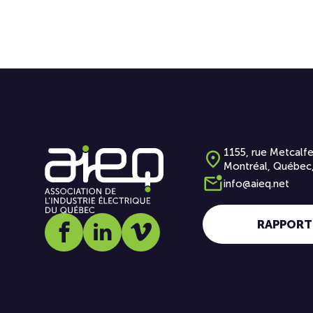
1155, rue Metcalfe
Montréal, Québec
info@aieq.net
RAPPORT
Social media link icon-facebook
Social media link icon-linkedin
Social media link icon-vimeo