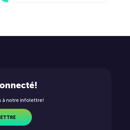
connecté!
à notre infolettre!
LETTRE