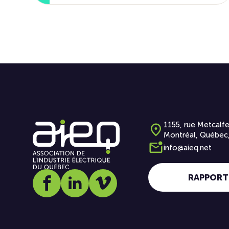
1155, rue Metcalfe
Montréal, Québec
info@aieq.net
RAPPORT
Social media link icon-facebook
Social media link icon-linkedin
Social media link icon-vimeo