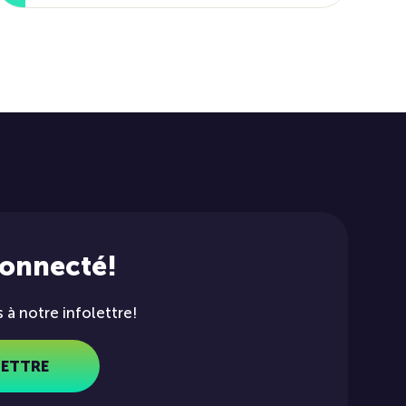
connecté!
à notre infolettre!
LETTRE