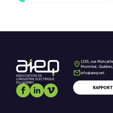
1155, rue Metcalfe
Montréal, Québec
info@aieq.net
RAPPORT
Social media link icon-facebook
Social media link icon-linkedin
Social media link icon-vimeo