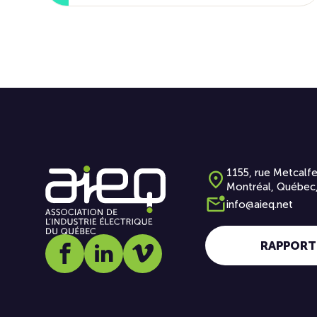
1155, rue Metcalfe
Montréal, Québec
info@aieq.net
RAPPORT
Social media link icon-facebook
Social media link icon-linkedin
Social media link icon-vimeo