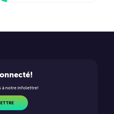
connecté!
à notre infolettre!
LETTRE