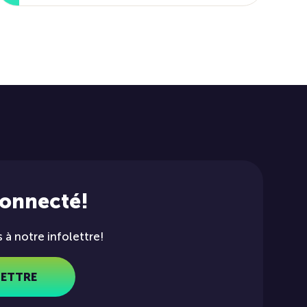
connecté!
à notre infolettre!
LETTRE