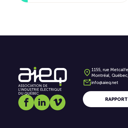
1155, rue Metcalfe
Montréal, Québec
info@aieq.net
RAPPORT
Social media link icon-facebook
Social media link icon-linkedin
Social media link icon-vimeo