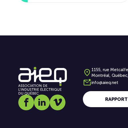
1155, rue Metcalfe
Montréal, Québec
info@aieq.net
RAPPORT
Social media link icon-facebook
Social media link icon-linkedin
Social media link icon-vimeo