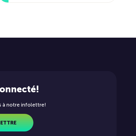
connecté!
à notre infolettre!
LETTRE