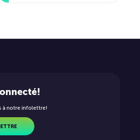
connecté!
à notre infolettre!
LETTRE