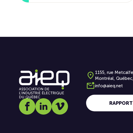
1155, rue Metcalfe
Montréal, Québec
info@aieq.net
RAPPORT
Social media link icon-facebook
Social media link icon-linkedin
Social media link icon-vimeo