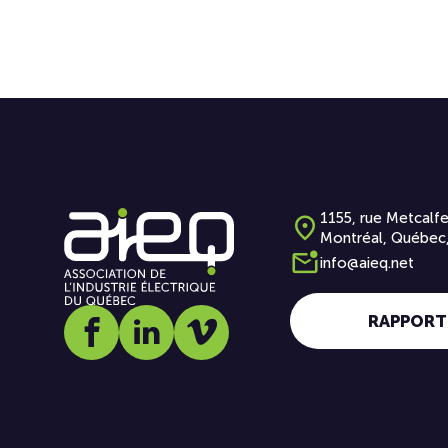
1155, rue Metcalfe
Montréal, Québec
info@aieq.net
RAPPORT
Social media link icon-facebook
Social media link icon-linkedin
Social media link icon-vimeo