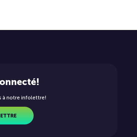
connecté!
à notre infolettre!
LETTRE