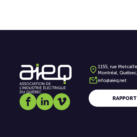
1155, rue Metcalfe
Montréal, Québec
info@aieq.net
RAPPORT
Social media link icon-facebook
Social media link icon-linkedin
Social media link icon-vimeo