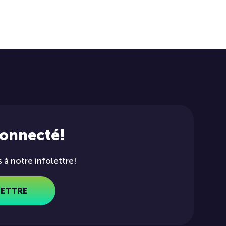
connecté!
à notre infolettre!
LETTRE