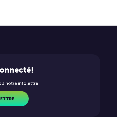
connecté!
à notre infolettre!
LETTRE