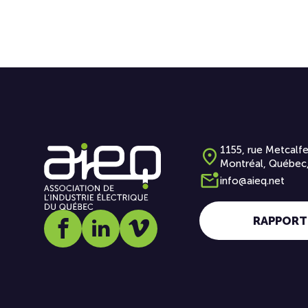
1155, rue Metcalfe
Montréal, Québec
info@aieq.net
RAPPORT
Social media link icon-facebook
Social media link icon-linkedin
Social media link icon-vimeo