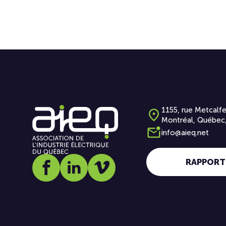
1155, rue Metcalfe
Montréal, Québec
info@aieq.net
RAPPORT
Social media link icon-facebook
Social media link icon-linkedin
Social media link icon-vimeo