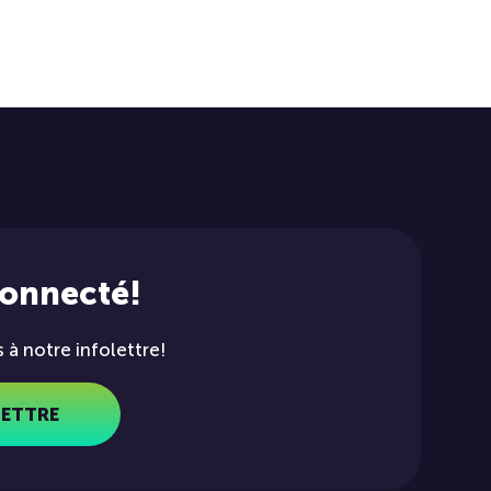
connecté!
à notre infolettre!
LETTRE