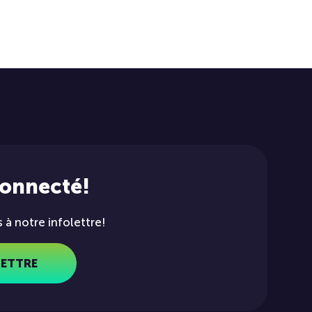
connecté!
à notre infolettre!
LETTRE