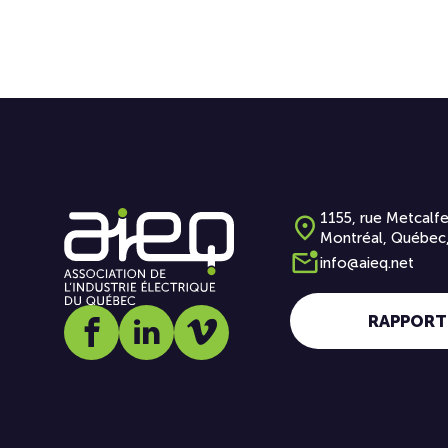
1155, rue Metcalfe
Montréal, Québec
info@aieq.net
RAPPORT
Social media link icon-facebook
Social media link icon-linkedin
Social media link icon-vimeo