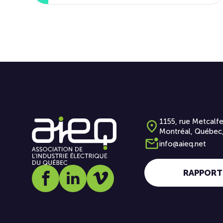
1155, rue Metcalfe
Montréal, Québec
info@aieq.net
RAPPORT
Social media link icon-facebook
Social media link icon-linkedin
Social media link icon-vimeo