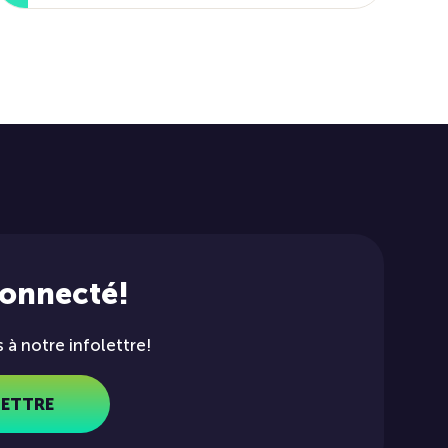
connecté!
à notre infolettre!
LETTRE