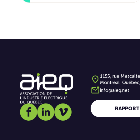
1155, rue Metcalfe
Montréal, Québec
info@aieq.net
RAPPORT
Social media link icon-facebook
Social media link icon-linkedin
Social media link icon-vimeo