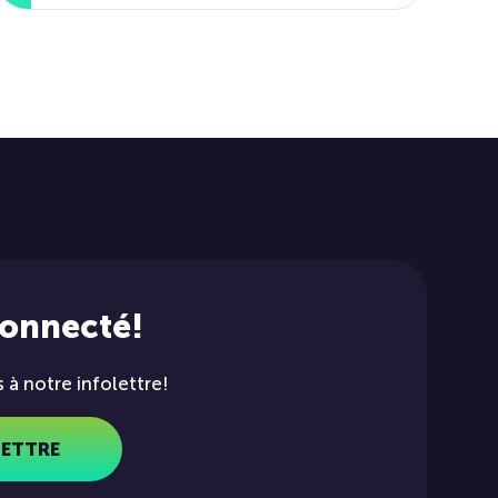
connecté!
à notre infolettre!
LETTRE