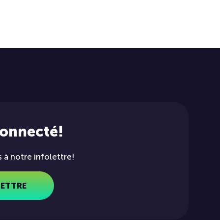
connecté!
à notre infolettre!
LETTRE