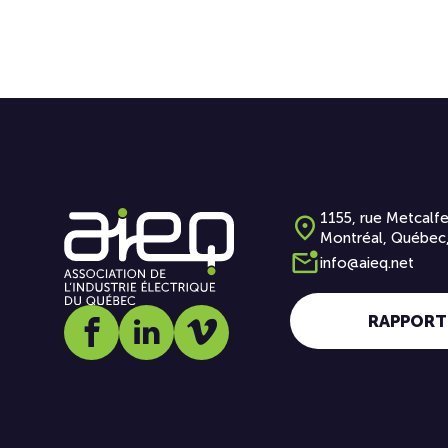
1155, rue Metcalfe
Montréal, Québec
info@aieq.net
RAPPORT
Social media link icon-facebook
Social media link icon-linkedin
Social media link icon-vimeo