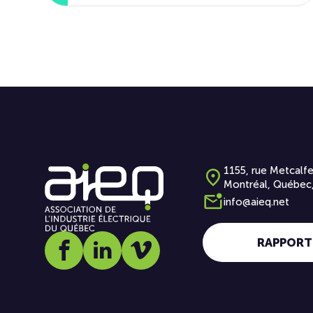
1155, rue Metcalfe
Montréal, Québec
info@aieq.net
RAPPORT
Social media link icon-facebook
Social media link icon-linkedin
Social media link icon-vimeo