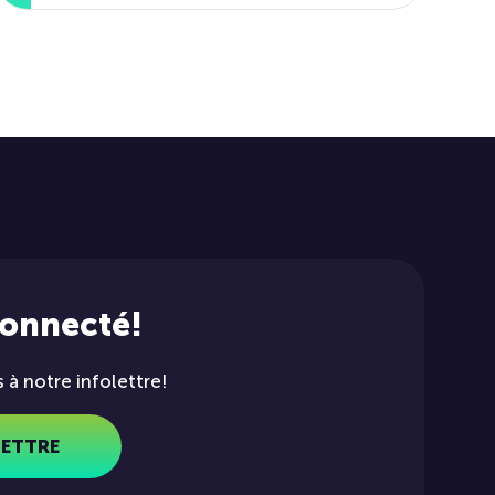
connecté!
à notre infolettre!
LETTRE