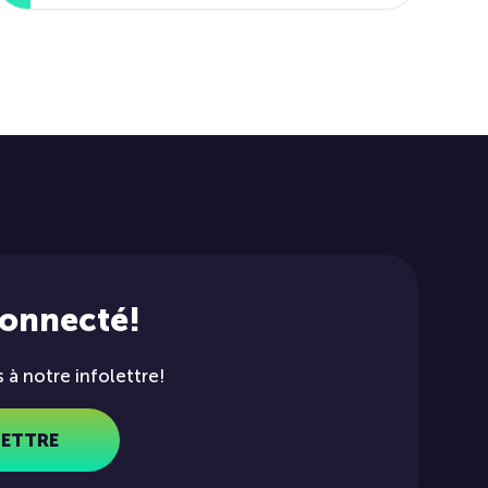
connecté!
à notre infolettre!
LETTRE