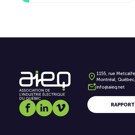
1155, rue Metcalfe
Montréal, Québec
info@aieq.net
RAPPORT
Social media link icon-facebook
Social media link icon-linkedin
Social media link icon-vimeo