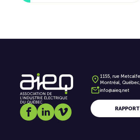
1155, rue Metcalfe
Montréal, Québec
info@aieq.net
RAPPORT
Social media link icon-facebook
Social media link icon-linkedin
Social media link icon-vimeo