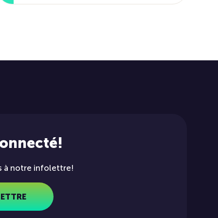
connecté!
à notre infolettre!
LETTRE