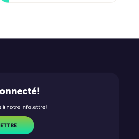
connecté!
à notre infolettre!
LETTRE