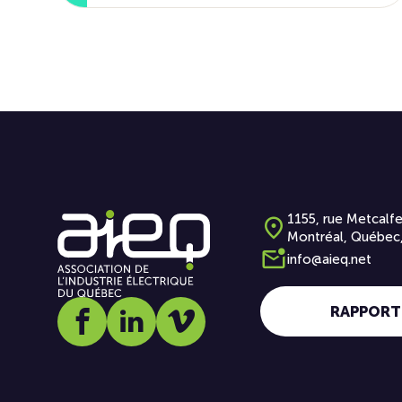
1155, rue Metcalfe
Montréal, Québec
info@aieq.net
RAPPORT
Social media link icon-facebook
Social media link icon-linkedin
Social media link icon-vimeo