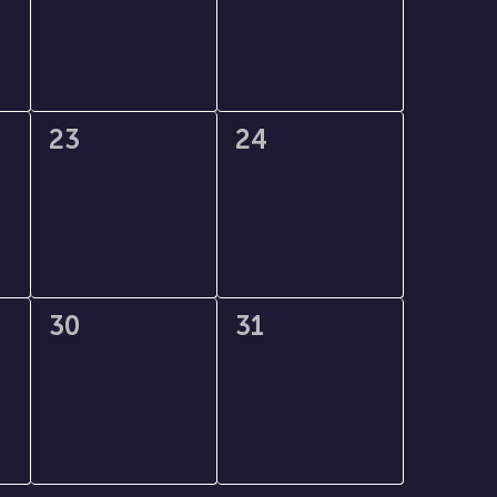
0
0
23
24
,
évènement,
évènement,
0
0
30
31
,
évènement,
évènement,