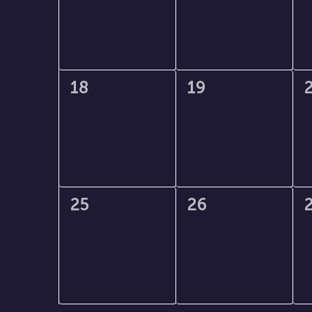
0
0
18
19
évènement,
évènement,
0
0
25
26
évènement,
évènement,