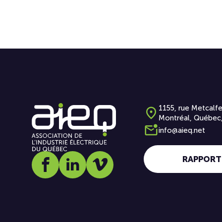
1155, rue Metcalfe
Montréal, Québec
info@aieq.net
RAPPORT
Social media link icon-facebook
Social media link icon-linkedin
Social media link icon-vimeo