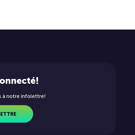
connecté!
à notre infolettre!
LETTRE