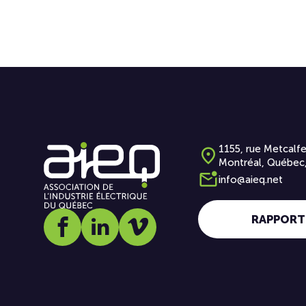
1155, rue Metcalfe
Montréal, Québec
info@aieq.net
RAPPORT
Social media link icon-facebook
Social media link icon-linkedin
Social media link icon-vimeo