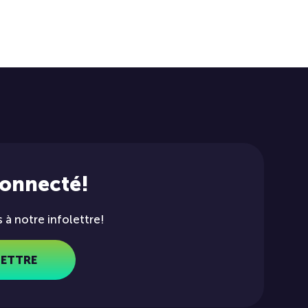
connecté!
à notre infolettre!
LETTRE