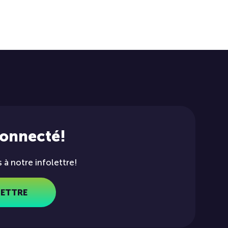
connecté!
à notre infolettre!
LETTRE