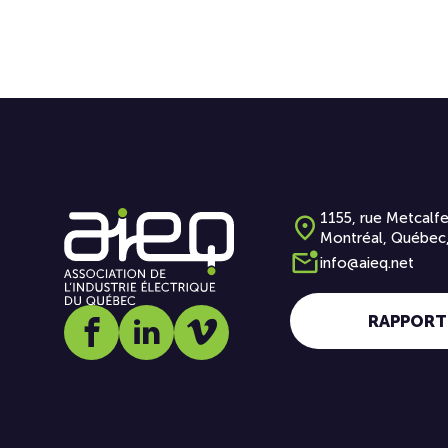
1155, rue Metcalfe
Montréal, Québec
info@aieq.net
RAPPORT
Social media link icon-facebook
Social media link icon-linkedin
Social media link icon-vimeo