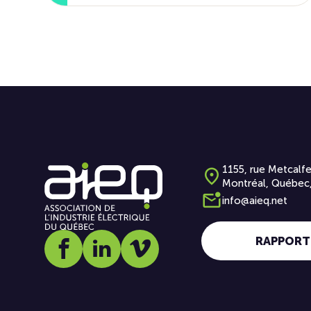
1155, rue Metcalfe
Montréal, Québec
info@aieq.net
RAPPORT
Social media link icon-facebook
Social media link icon-linkedin
Social media link icon-vimeo