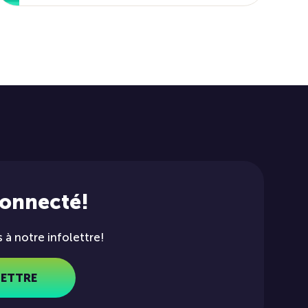
connecté!
à notre infolettre!
LETTRE