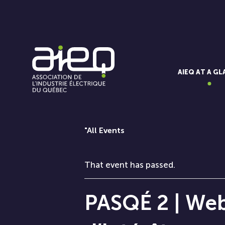
AIEQ AT A G
"All Events
That event has passed.
PASQÉ 2 | Web