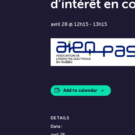
d’intérêt en c
avril 28 @ 12h15
-
13h15
Add to calendar
DETAILS
Date :
avril 28